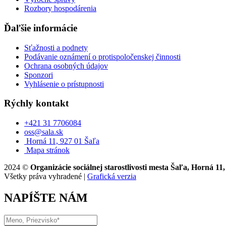
Rozbory hospodárenia
Ďaľšie informácie
Sťažnosti a podnety
Podávanie oznámení o protispoločenskej činnosti
Ochrana osobných údajov
Sponzori
Vyhlásenie o prístupnosti
Rýchly kontakt
+421 31 7706084
oss@sala.sk
Horná 11, 927 01 Šaľa
Mapa stránok
2024 ©
Organizácie sociálnej starostlivosti mesta Šaľa, Horná 11
Všetky práva vyhradené |
Grafická verzia
NAPÍŠTE NÁM