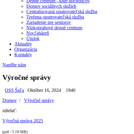
Denné centrum - klub dôchodcov
Domov sociálnych služieb
Centralizovaná opatrovateľská služba
Terénna opatrovateľská služba
Zariadenie pre seniorov
Nízkoprahové denné centrum
Nocľaháreň
Útulok
Aktuality
Organizácia
Kontakty
Napíšte nám
Výročné správy
OSS Šaľa
Október 16, 2024
1940
Domov
/
Výročné správy
zdielať:
Výročná správa 2025
(pdf - 5.19 MB)