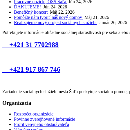
Pracovné pozície, OSS Šaľa
Jún 24, 2026
ĎAKUJEME!
Jún 24, 2026
Benefičný koncert
Máj 22, 2026
Pomôžte nám tvoriť náš nový domov
Máj 21, 2026
Realizujeme nový projekt sociálnych služieb
Január 26, 2026
Potrebujete informácie ohľadne sociálnej starostlivosti pre seba alebo
+421 31 7702988
+421 917 867 746
Zariadenie sociálnych služieb mesta Šaľa poskytuje sociálnu pomoc, pod
Organizácia
Rozpočet organizácie
Povinne zverejňované informácie
Profil verejného obstarávateľa
Výročné správy