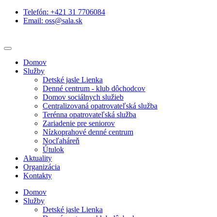
Telefón: +421 31 7706084
Email: oss@sala.sk
Domov
Služby
Detské jasle Lienka
Denné centrum - klub dôchodcov
Domov sociálnych služieb
Centralizovaná opatrovateľská služba
Terénna opatrovateľská služba
Zariadenie pre seniorov
Nízkoprahové denné centrum
Nocľaháreň
Útulok
Aktuality
Organizácia
Kontakty
Domov
Služby
Detské jasle Lienka