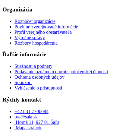
Organizácia
Rozpočet organizácie
Povinne zverejňované informácie
Profil verejného obstarávateľa
Výročné správy
Rozbory hospodárenia
Ďaľšie informácie
Sťažnosti a podnety
Podávanie oznámení o protispoločenskej činnosti
Ochrana osobných údajov
Sponzori
Vyhlásenie o prístupnosti
Rýchly kontakt
+421 31 7706084
oss@sala.sk
Horná 11, 927 01 Šaľa
Mapa stránok