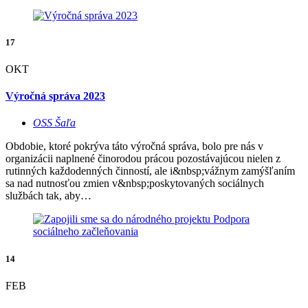
17
OKT
Výročná správa 2023
OSS Šaľa
Obdobie, ktoré pokrýva táto výročná správa, bolo pre nás v
organizácii naplnené činorodou prácou pozostávajúcou nielen z
rutinných každodenných činností, ale i&nbsp;vážnym zamýšľaním
sa nad nutnosťou zmien v&nbsp;poskytovaných sociálnych
službách tak, aby…
14
FEB