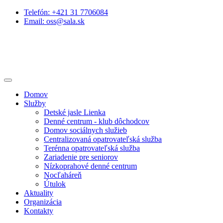
Telefón: +421 31 7706084
Email: oss@sala.sk
Domov
Služby
Detské jasle Lienka
Denné centrum - klub dôchodcov
Domov sociálnych služieb
Centralizovaná opatrovateľská služba
Terénna opatrovateľská služba
Zariadenie pre seniorov
Nízkoprahové denné centrum
Nocľaháreň
Útulok
Aktuality
Organizácia
Kontakty