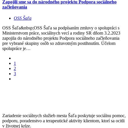
Zapojili sme sa do národného projektu Podpora sociálneho
začleňovania
OSS Šaľa
OSS Šaľa&nbsp;OSS Šaľa sa podpísaním zmluvy o spolupráci s
Ministerstvom práce, sociálnych vecí a rodiny SR dňom 3.2.2023
zapojila do národného projektu Podpora sociálneho začleňovania
pre vybrané skupiny osôb so zdravotným postihnutím. Účelom
spolupráce je…
1
2
3
Zariadenie sociálnych služieb mesta Šaľa poskytuje sociálnu pomoc,
podporu, poradenstvo a terapeutické aktivity klientom, ktorí sa ocitli
v životnej kríze.