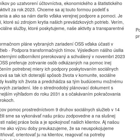
níkov po uzatvorení účtovníctva, ekonomického a štatistického
ktivít za rok 2023. Chceme sa aj touto formou podeliť s
slania a ako sa nám darilo vďaka verejnej podpore a pomoci. Je
, ktoré sú zdrojom krytia našich prevádzkových potrieb. Verím,
álne služby, ktoré poskytujeme, naše aktivity a transparentné
Po
pr
formačnom pláne vybraných zariadení OSS vďaka účasti v
užieb - Podpora transformačných tímov. Výsledkom nášho úsilia
externými odborníkmi prerokovaný a schválený v novembri 2023
 OSS preferuje zotrvanie osôb odkázaných na pomoc inej
ečením potrebnej miery ich podpory poskytovaním sociálnych
á sa tak ich doterajší spôsob života v komunite, sociálne
lady kvality ich života a predchádza sa tým budúcemu možnému
ytových zariadení. Ide o strednodobý plánovací dokument s
étnejším výhľadom do roku 2031 a s očakávaním pokračovania
 rokoch.
ncov pomoc prostredníctvom 9 druhov sociálnych služieb v 14
ažili sme sa vykonávať našu prácu zodpovedne a na slušnej
ti našej práce bola a je spokojnosť našich klientov. Aj našou
ímame ako výzvu doby preukazujeme, že sa neuspokojujeme
ňovať, orientovať ju na klientov, reagovať na potreby