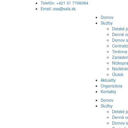
Telefón: +421 31 7706084
Email: oss@sala.sk
Domov
Služby
Detské j
Denné ce
Domov so
Centrali
Terénna 
Zariaden
Nízkopr
Nocľahá
Útulok
Aktuality
Organizácia
Kontakty
Domov
Služby
Detské j
Denné ce
Domov so