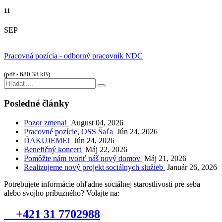
11
SEP
Pracovná pozícia - odborný pracovník NDC
(pdf - 680.38 kB)
Posledné články
Pozor zmena!
August 04, 2026
Pracovné pozície, OSS Šaľa
Jún 24, 2026
ĎAKUJEME!
Jún 24, 2026
Benefičný koncert
Máj 22, 2026
Pomôžte nám tvoriť náš nový domov
Máj 21, 2026
Realizujeme nový projekt sociálnych služieb
Január 26, 2026
Potrebujete informácie ohľadne sociálnej starostlivosti pre seba
alebo svojho príbuzného? Volajte na:
+421 31 7702988