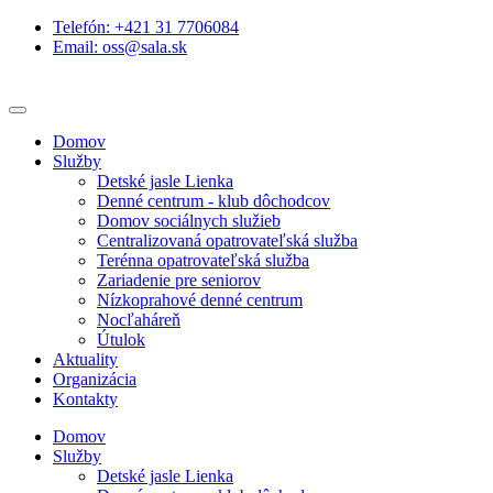
Telefón: +421 31 7706084
Email: oss@sala.sk
Domov
Služby
Detské jasle Lienka
Denné centrum - klub dôchodcov
Domov sociálnych služieb
Centralizovaná opatrovateľská služba
Terénna opatrovateľská služba
Zariadenie pre seniorov
Nízkoprahové denné centrum
Nocľaháreň
Útulok
Aktuality
Organizácia
Kontakty
Domov
Služby
Detské jasle Lienka