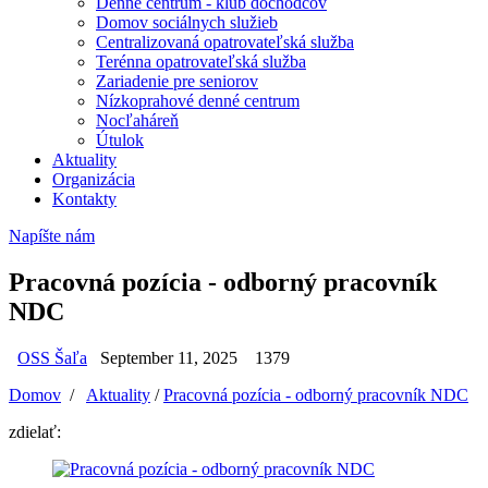
Denné centrum - klub dôchodcov
Domov sociálnych služieb
Centralizovaná opatrovateľská služba
Terénna opatrovateľská služba
Zariadenie pre seniorov
Nízkoprahové denné centrum
Nocľaháreň
Útulok
Aktuality
Organizácia
Kontakty
Napíšte nám
Pracovná pozícia - odborný pracovník
NDC
OSS Šaľa
September 11, 2025
1379
Domov
/
Aktuality
/
Pracovná pozícia - odborný pracovník NDC
zdielať: